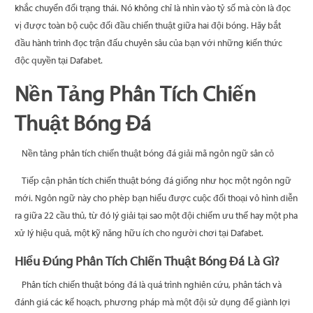
khắc chuyển đổi trạng thái. Nó không chỉ là nhìn vào tỷ số mà còn là đọc
vị được toàn bộ cuộc đối đầu chiến thuật giữa hai đội bóng. Hãy bắt
đầu hành trình đọc trận đấu chuyên sâu của bạn với những kiến thức
độc quyền tại Dafabet.
Nền Tảng Phân Tích Chiến
Thuật Bóng Đá
Nền tảng phân tích chiến thuật bóng đá giải mã ngôn ngữ sân cỏ
Tiếp cận phân tích chiến thuật bóng đá giống như học một ngôn ngữ
mới. Ngôn ngữ này cho phép bạn hiểu được cuộc đối thoại vô hình diễn
ra giữa 22 cầu thủ, từ đó lý giải tại sao một đội chiếm ưu thế hay một pha
xử lý hiệu quả, một kỹ năng hữu ích cho người chơi tại Dafabet.
Hiểu Đúng Phân Tích Chiến Thuật Bóng Đá Là Gì?
Phân tích chiến thuật bóng đá là quá trình nghiên cứu, phân tách và
đánh giá các kế hoạch, phương pháp mà một đội sử dụng để giành lợi