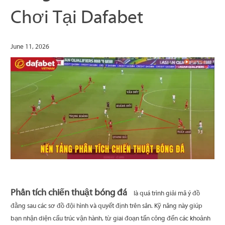
Chơi Tại Dafabet
June 11, 2026
Phân tích chiến thuật bóng đá
là quá trình giải mã ý đồ
đằng sau các sơ đồ đội hình và quyết định trên sân. Kỹ năng này giúp
bạn nhận diện cấu trúc vận hành, từ giai đoạn tấn công đến các khoảnh