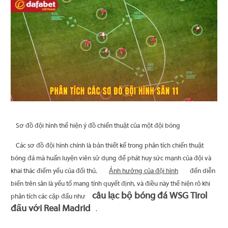
Sơ đồ đội hình thể hiện ý đồ chiến thuật của một đội bóng
Các sơ đồ đội hình chính là bản thiết kế trong phân tích chiến thuật
bóng đá mà huấn luyện viên sử dụng để phát huy sức mạnh của đội và
khai thác điểm yếu của đối thủ.
Ảnh hưởng của đội hình
đến diễn
biến trên sân là yếu tố mang tính quyết định, và điều này thể hiện rõ khi
câu lạc bộ bóng đá WSG Tirol
phân tích các cặp đấu như
đấu với Real Madrid
.