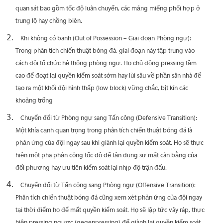
quan sát bao gồm tốc độ luân chuyển, các mảng miếng phối hợp ở
trung lộ hay chồng biên.
Khi không có banh (Out of Possession – Giai đoạn Phòng ngự):
Trong phân tích chiến thuật bóng đá, giai đoạn này tập trung vào
cách đội tổ chức hệ thống phòng ngự. Họ chủ động pressing tầm
cao để đoạt lại quyền kiểm soát sớm hay lùi sâu về phần sân nhà để
tạo ra một khối đội hình thấp (low block) vững chắc, bịt kín các
khoảng trống
Chuyển đổi từ Phòng ngự sang Tấn công (Defensive Transition):
Một khía cạnh quan trọng trong phân tích chiến thuật bóng đá là
phản ứng của đội ngay sau khi giành lại quyền kiểm soát. Họ sẽ thực
hiện một pha phản công tốc độ để tận dụng sự mất cân bằng của
đối phương hay ưu tiên kiểm soát lại nhịp độ trận đấu.
Chuyển đổi từ Tấn công sang Phòng ngự (Offensive Transition):
Phân tích chiến thuật bóng đá cũng xem xét phản ứng của đội ngay
tại thời điểm họ để mất quyền kiểm soát. Họ sẽ lập tức vây ráp, thực
hiện pressing ngược (gegenpressing) để giành lại quyền kiểm soát