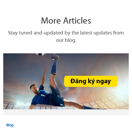
More Articles
Stay tuned and updated by the latest updates from
our blog.
Blog