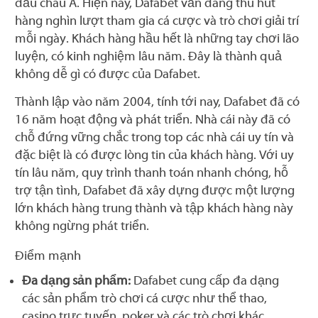
đầu châu Á. Hiện nay, Dafabet vẫn đang thu hút
hàng nghìn lượt tham gia cá cược và trò chơi giải trí
mỗi ngày. Khách hàng hầu hết là những tay chơi lão
luyện, có kinh nghiệm lâu năm. Đây là thành quả
không dễ gì có được của Dafabet.
Thành lập vào năm 2004, tính tới nay, Dafabet đã có
16 năm hoạt động và phát triển. Nhà cái này đã có
chỗ đứng vững chắc trong top các nhà cái uy tín và
đặc biệt là có được lòng tin của khách hàng. Với uy
tín lâu năm, quy trình thanh toán nhanh chóng, hỗ
trợ tận tình, Dafabet đã xây dựng được một lượng
lớn khách hàng trung thành và tập khách hàng này
không ngừng phát triển.
Điểm mạnh
Đa dạng sản phẩm:
Dafabet cung cấp đa dạng
các sản phẩm trò chơi cá cược như thể thao,
casino trực tuyến, poker và các trò chơi khác.