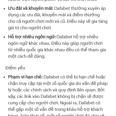
Ưu đãi và khuyến mãi:
Dafabet thường xuyên áp
dụng các ưu đãi, khuyến mãi và điểm thưởng
cho cả người chơi mới và cũ. Điều này sẽ gia tăng
giá trị cho người chơi.
Hỗ trợ nhiều ngôn ngữ:
Dafabet hỗ trợ nhiều
ngôn ngữ khác nhau. Điều này giúp người chơi
từ nhiều quốc gia khác nhau đều có thể tham gia
một cách dễ dàng.
Điểm yếu
Phạm vi hạn chế:
Dafabet có thể bị hạn chế hoặc
chặn truy cập tại một số quốc gia do vấn đề pháp
lý hoặc các chính sách và quy định liên quan. Bởi
vậy, các link vào Dafabet không bị chặn sẽ được
cung cấp cho người chơi. Ngoài ra, Dafabet có
thể gặp một số vấn đề trong khâu hỗ trợ khách
hàng. Trên thực tế, một số người chơi đã chia sẻ