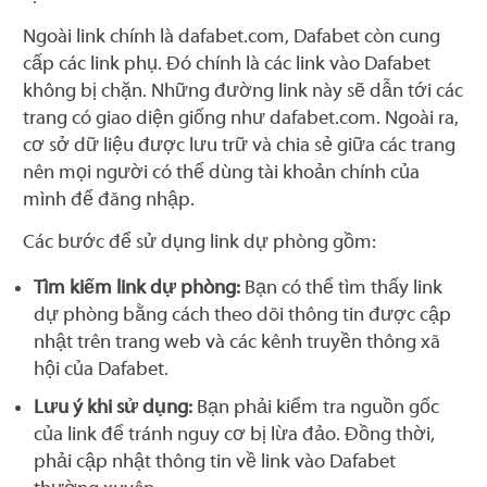
Ngoài link chính là dafabet.com, Dafabet còn cung
cấp các link phụ. Đó chính là các link vào Dafabet
không bị chặn. Những đường link này sẽ dẫn tới các
trang có giao diện giống như dafabet.com. Ngoài ra,
cơ sở dữ liệu được lưu trữ và chia sẻ giữa các trang
nên mọi người có thể dùng tài khoản chính của
mình để đăng nhập.
Các bước để sử dụng link dự phòng gồm:
Tìm kiếm link dự phòng:
Bạn có thể tìm thấy link
dự phòng bằng cách theo dõi thông tin được cập
nhật trên trang web và các kênh truyền thông xã
hội của Dafabet.
Lưu ý khi sử dụng:
Bạn phải kiểm tra nguồn gốc
của link để tránh nguy cơ bị lừa đảo. Đồng thời,
phải cập nhật thông tin về link vào Dafabet