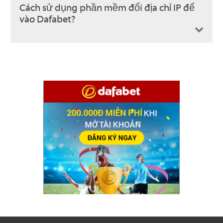
những tay chơi lão luyện, có kinh nghiệm lâu
Hai cách đơn giản nhất để truy cập vào Dafabet
Cách sử dụng phần mềm đổi địa chỉ IP để
năm. Dafabet luôn mang đến cho người chơi
không bị chặn đó là sử dụng các link phụ hoặc
vào Dafabet?
cảm giác sôi nổi, hào hứng, đầy thú vị.
sử dụng phần mềm đổi địa chỉ IP. Tuy nhiên,
mọi người cần chú ý khi sử dụng phần mềm
đổi địa chỉ IP vì có thể kích hoạt bảo mật của hệ
Bạn có thể sử dụng các phần mềm hoặc app
thống. Mọi người yên tâm là khi sử dụng link
đổi IP như Ultrasurf hay Opera để giấu địa chỉ IP
phụ, giao diện trang web và cơ sở dữ liệu của
của mình khi truy cập vào trang web Dafabet.
khách hàng không thay đổi.
Điều này sẽ giúp bạn truy cập được Dafabet
một cách an toàn. Tuy nhiên, cách này không
Các bước để sử dụng link dự phòng gồm:
được khuyến khích sử dụng do sẽ kích hoạt
Tìm kiếm link dự phòng:
Bạn có thể tìm
bảo mật của hệ thống.
thấy link dự phòng bằng cách theo dõi
Các bước để đổi địa chỉ IP thường đơn giản,
thông tin được cập nhật trên trang web
gồm:
và các kênh truyền thông xã hội của
Dafabet.
Tải xuống và cài đặt phần mềm đổi IP trên
máy tính.
Lưu ý khi sử dụng:
Bạn phải kiểm tra
nguồn gốc của link để tránh nguy cơ bị lừa
Sử dụng phần mềm để chọn địa chỉ IP của
đảo. Đồng thời, phải cập nhật thông tin
quốc gia mình muốn truy cập.