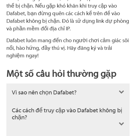
thể bị chặn. Nếu gặp khó khăn khi truy cập vào
Dafabet, bạn đừng quên các cách kể trên để vào
Dafabet không bị chặn. Đó là sử dụng link dự phòng
và phần mềm đổi địa chỉ IP.
Dafabet luôn mang đến cho người chơi cảm giác sôi
nổi, hào hứng, đầy thú vị. Hãy đăng ký và trải
nghiệm ngay!
Một số câu hỏi thường gặp
Vì sao nên chọn Dafabet?
Dafabet là một trong những nhà cá cược lớn
Các cách để truy cập vào Dafabet không bị
hàng đầu châu Á. Hiện nay, Dafabet vẫn đang
chặn?
thu hút hàng nghìn lượt tham gia cá cược và
trò chơi giải trí mỗi ngày. Khách hàng hầu hết là