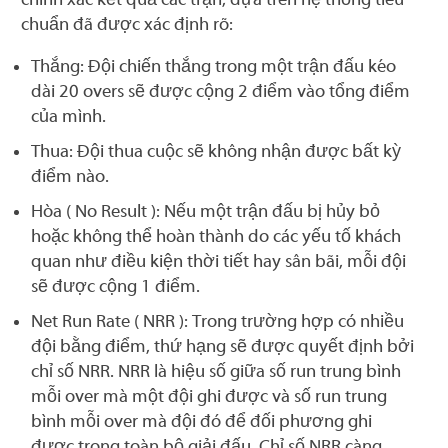
chuẩn đã được xác định rõ:
Thắng: Đội chiến thắng trong một trận đấu kéo
dài 20 overs sẽ được cộng 2 điểm vào tổng điểm
của mình.
Thua: Đội thua cuộc sẽ không nhận được bất kỳ
điểm nào.
Hòa ( No Result ): Nếu một trận đấu bị hủy bỏ
hoặc không thể hoàn thành do các yếu tố khách
quan như điều kiện thời tiết hay sân bãi, mỗi đội
sẽ được cộng 1 điểm.
Net Run Rate ( NRR ): Trong trường hợp có nhiều
đội bằng điểm, thứ hạng sẽ được quyết định bởi
chỉ số NRR. NRR là hiệu số giữa số run trung bình
mỗi over mà một đội ghi được và số run trung
bình mỗi over mà đội đó để đối phương ghi
được trong toàn bộ giải đấu. Chỉ số NRR càng