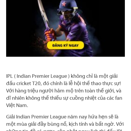
IPL ( Indian Premier League ) không chỉ là một giải
đấu cricket T20, đó chính là lễ hội thể thao thực sự!
Với hàng triệu người hâm mộ trên toàn thế giới, và
dĩ nhiên không thể thiếu sự cuồng nhiệt của các fan
Việt Nam.
Giải Indian Premier League năm nay hứa hẹn sẽ là
một mùa giải đầy bùng nổ, kịch tính và bất ngờ. Với