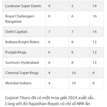
Lucknow Super Giants
9
5
18
Royal Challengers
8
6
16
Bangalore
Delhi Capitals
7
7
14
Kolkata Knight Riders
6
8
12
Punjab Kings
6
8
12
Sunrisers Hyderabad
6
8
12
Chennai Super Kings
4
10
8
Mumbai Indians
4
10
8
Gujarat Titans đã có một mùa giải 2024 xuất sắc.
Cùng với đó Rajasthan Royals có chỉ số NRR ấn