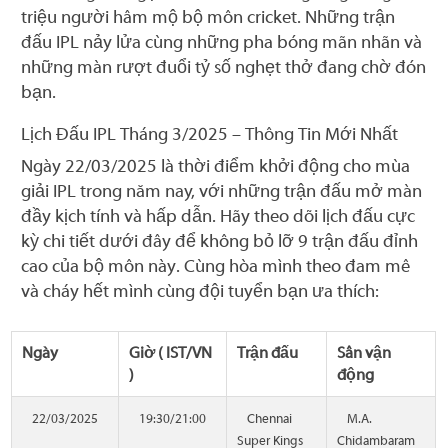
triệu người hâm mộ bộ môn cricket. Những trận
đấu IPL nảy lửa cùng những pha bóng mãn nhãn và
những màn rượt đuổi tỷ số nghẹt thở đang chờ đón
bạn.
Lịch Đấu IPL Tháng 3/2025 – Thông Tin Mới Nhất
Ngày 22/03/2025 là thời điểm khởi động cho mùa
giải IPL trong năm nay, với những trận đấu mở màn
đầy kịch tính và hấp dẫn. Hãy theo dõi lịch đấu cực
kỳ chi tiết dưới đây để không bỏ lỡ 9 trận đấu đỉnh
cao của bộ môn này. Cùng hòa mình theo đam mê
và cháy hết mình cùng đội tuyển bạn ưa thích:
Ngày
Giờ ( IST/VN
Trận đấu
Sân vận
)
động
22/03/2025
19:30/21:00
Chennai
M.A.
Super Kings
Chidambaram