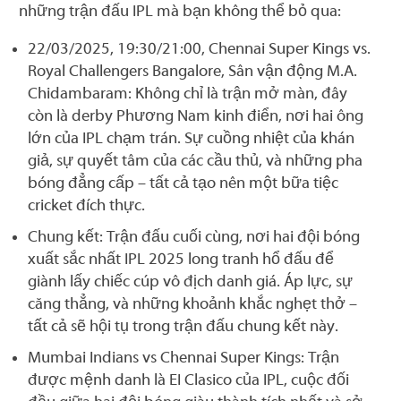
những trận đấu IPL mà bạn không thể bỏ qua:
22/03/2025, 19:30/21:00, Chennai Super Kings vs.
Royal Challengers Bangalore, Sân vận động M.A.
Chidambaram: Không chỉ là trận mở màn, đây
còn là derby Phương Nam kinh điển, nơi hai ông
lớn của IPL chạm trán. Sự cuồng nhiệt của khán
giả, sự quyết tâm của các cầu thủ, và những pha
bóng đẳng cấp – tất cả tạo nên một bữa tiệc
cricket đích thực.
Chung kết: Trận đấu cuối cùng, nơi hai đội bóng
xuất sắc nhất IPL 2025 long tranh hổ đấu để
giành lấy chiếc cúp vô địch danh giá. Áp lực, sự
căng thẳng, và những khoảnh khắc nghẹt thở –
tất cả sẽ hội tụ trong trận đấu chung kết này.
Mumbai Indians vs Chennai Super Kings: Trận
được mệnh danh là EI Clasico của IPL, cuộc đối