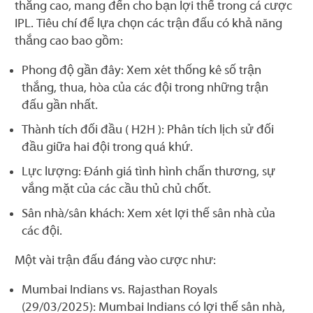
thắng cao, mang đến cho bạn lợi thế trong cá cược
IPL. Tiêu chí để lựa chọn các trận đấu có khả năng
thắng cao bao gồm:
Phong độ gần đây: Xem xét thống kê số trận
thắng, thua, hòa của các đội trong những trận
đấu gần nhất.
Thành tích đối đầu ( H2H ): Phân tích lịch sử đối
đầu giữa hai đội trong quá khứ.
Lực lượng: Đánh giá tình hình chấn thương, sự
vắng mặt của các cầu thủ chủ chốt.
Sân nhà/sân khách: Xem xét lợi thế sân nhà của
các đội.
Một vài trận đấu đáng vào cược như:
Mumbai Indians vs. Rajasthan Royals
(29/03/2025): Mumbai Indians có lợi thế sân nhà,