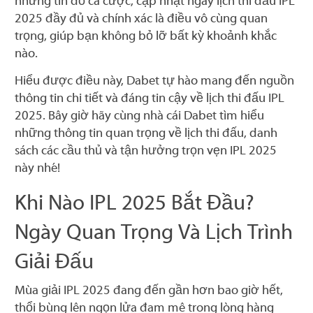
những tin đồ cá cược, cập nhật ngay lịch thi đấu IPL
2025 đầy đủ và chính xác là điều vô cùng quan
trọng, giúp bạn không bỏ lỡ bất kỳ khoảnh khắc
nào.
Hiểu được điều này, Dabet tự hào mang đến nguồn
thông tin chi tiết và đáng tin cậy về lịch thi đấu IPL
2025. Bây giờ hãy cùng nhà cái Dabet tìm hiểu
những thông tin quan trọng về lịch thi đấu, danh
sách các cầu thủ và tận hưởng trọn vẹn IPL 2025
này nhé!
Khi Nào IPL 2025 Bắt Đầu?
Ngày Quan Trọng Và Lịch Trình
Giải Đấu
Mùa giải IPL 2025 đang đến gần hơn bao giờ hết,
thổi bùng lên ngọn lửa đam mê trong lòng hàng