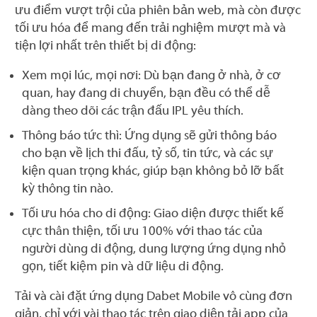
ưu điểm vượt trội của phiên bản web, mà còn được
tối ưu hóa để mang đến trải nghiệm mượt mà và
tiện lợi nhất trên thiết bị di động:
Xem mọi lúc, mọi nơi: Dù bạn đang ở nhà, ở cơ
quan, hay đang di chuyển, bạn đều có thể dễ
dàng theo dõi các trận đấu IPL yêu thích.
Thông báo tức thì: Ứng dụng sẽ gửi thông báo
cho bạn về lịch thi đấu, tỷ số, tin tức, và các sự
kiện quan trọng khác, giúp bạn không bỏ lỡ bất
kỳ thông tin nào.
Tối ưu hóa cho di động: Giao diện được thiết kế
cực thân thiện, tối ưu 100% với thao tác của
người dùng di động, dung lượng ứng dụng nhỏ
gọn, tiết kiệm pin và dữ liệu di động.
Tải và cài đặt ứng dụng Dabet Mobile vô cùng đơn
giản, chỉ với vài thao tác trên giao diện tải app của