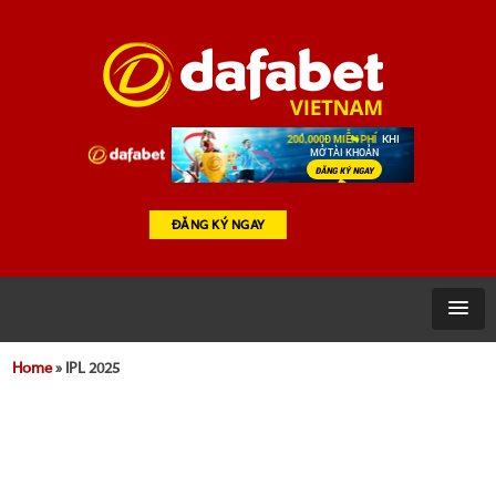
ĐĂNG KÝ NGAY
Home
»
IPL 2025