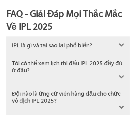
FAQ - Giải Đáp Mọi Thắc Mắc
Về IPL 2025
IPL là gì và tại sao lại phổ biến?
Indian Premier League (IPL) là giải đấu cricket
Tôi có thể xem lịch thi đấu IPL 2025 đầy đủ
T20 chuyên nghiệp hàng đầu tại Ấn Độ, được
ở đâu?
thành lập vào năm 2008 và nhanh chóng trở
thành một hiện tượng thể thao toàn cầu. Đây là
4 lý do khiến giải này nổi tiếng đến vậy:
Để không bỏ lỡ bất kỳ trận đấu nào của IPL
Đội nào là ứng cử viên hàng đầu cho chức
2025, bạn hãy truy cập ngay trang web Dabet.
vô địch IPL 2025?
Quy tụ ngôi sao: Đây là nơi hội tụ của
Nền tảng cung cấp lịch đấu IPL 2025 chi tiết,
những cầu thủ cricket hàng đầu thế giới.
đầy đủ và được cập nhật liên tục. Bạn có thể
Tính cạnh tranh cao: Các trận đấu diễn ra
dễ dàng tra cứu thông tin về ngày, giờ, địa
Dự đoán đội vô địch luôn là kèo cực kỳ thú vị,
rất kịch tính và hấp dẫn, khó có thể dự
điểm thi đấu, các đội tham gia và kết quả của
nhưng cũng không kém phần hóc búa. Bởi lẽ,
đoán trước kết quả.