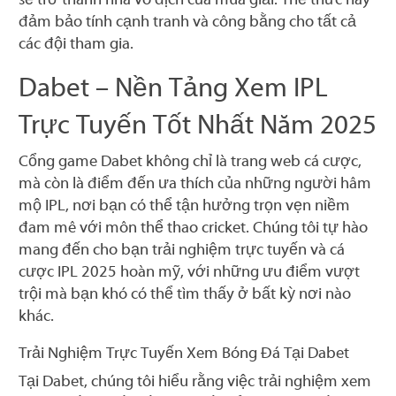
đảm bảo tính cạnh tranh và công bằng cho tất cả
các đội tham gia.
Dabet – Nền Tảng Xem IPL
Trực Tuyến Tốt Nhất Năm 2025
Cổng game Dabet không chỉ là trang web cá cược,
mà còn là điểm đến ưa thích của những người hâm
mộ IPL, nơi bạn có thể tận hưởng trọn vẹn niềm
đam mê với môn thể thao cricket. Chúng tôi tự hào
mang đến cho bạn trải nghiệm trực tuyến và cá
cược IPL 2025 hoàn mỹ, với những ưu điểm vượt
trội mà bạn khó có thể tìm thấy ở bất kỳ nơi nào
khác.
Trải Nghiệm Trực Tuyến Xem Bóng Đá Tại Dabet
Tại Dabet, chúng tôi hiểu rằng việc trải nghiệm xem