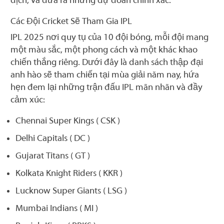
địch, và đưa ra những dự đoán chính xác.
Các Đội Cricket Sẽ Tham Gia IPL
IPL 2025 nơi quy tụ của 10 đội bóng, mỗi đội mang
một màu sắc, một phong cách và một khác khao
chiến thắng riêng. Dưới đây là danh sách thập đại
anh hào sẽ tham chiến tại mùa giải năm nay, hứa
hẹn đem lại những trận đấu IPL mãn nhãn và đầy
cảm xúc:
Chennai Super Kings ( CSK )
Delhi Capitals ( DC )
Gujarat Titans ( GT )
Kolkata Knight Riders ( KKR )
Lucknow Super Giants ( LSG )
Mumbai Indians ( MI )