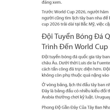
đáng xem.
Trước World Cup 2026, người hâm m
người cũng tìm lịch tây ban nha để b
cup 2026 trải dài tại Bắc Mỹ, việc c
Đội Tuyển Bóng Đá Q
Trình Đến World Cup
Đội tuyển bóng đá quốc gia tây ba
châu Âu. Dưới thời Luis de la Fuent
cách tấn công đã trực diện hơn. Độ
không còn phụ thuộc quá nặng vào c
Ở vòng bảng, lịch thi đấu tây ban 
Đây là bảng đấu có nhiều kiểu đối 
Arabia thường chơi kỷ luật. Urugua
Phong Độ Gần Đây Của Tây Ban Nh