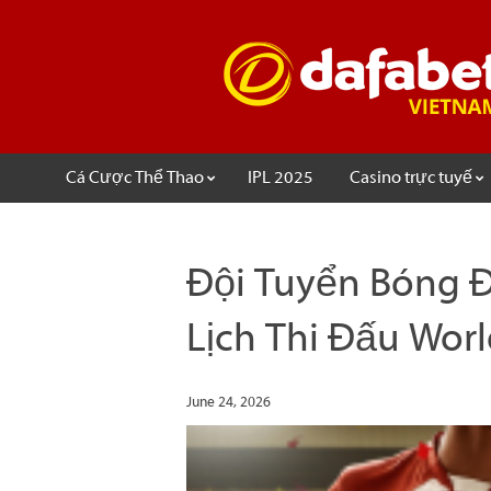
Cá Cược Thể Thao
IPL 2025
Casino trực tuyế
Đội Tuyển Bóng Đ
Lịch Thi Đấu Wor
June 24, 2026