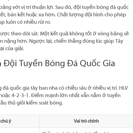
bảng với vị trí thuận lợi. Sau đó, đội tuyển bóng đá quốc
kết, bán kết hoặc xa hơn. Chất lượng đội hình cho phép
 luôn có nhiều rủi ro.
n được theo dõi sát. Một kết quả không tốt ở vòng bảng sẽ
nên nặng hơn. Ngược lại, chiến thắng đúng lúc giúp Tây
i của giải.
a Đội Tuyển Bóng Đá Quốc Gia
đá quốc gia tây ban nha có chiều sâu ở nhiều vị trí. HLV
3 hoặc 4-2-3-1. Điểm mạnh lớn nhất vẫn nằm ở tuyến
cầu thủ giỏi kiểm soát bóng.
chú ý
Vai trò chính