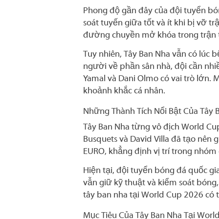
Phong độ gần đây của đội tuyển bón
soát tuyến giữa tốt và ít khi bị vỡ t
đường chuyền mở khóa trong trận 
Tuy nhiên, Tây Ban Nha vẫn có lúc b
người về phần sân nhà, đội cần nhiề
Yamal và Dani Olmo có vai trò lớn. 
khoảnh khắc cá nhân.
Những Thành Tích Nổi Bật Của Tây 
Tây Ban Nha từng vô địch World Cup 2
Busquets và David Villa đã tạo nên 
EURO, khẳng định vị trí trong nhóm 
Hiện tại, đội tuyển bóng đá quốc gi
vẫn giữ kỹ thuật và kiểm soát bóng,
tây ban nha tại World Cup 2026 có 
Mục Tiêu Của Tây Ban Nha Tại Worl