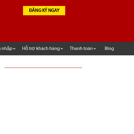
ĐĂNG KÝ NGAY
g nhập
Hỗ trợ khách hàng
Thanh toán
Blog