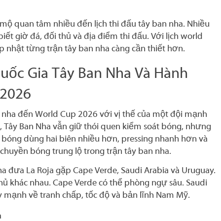
ộ quan tâm nhiều đến lịch thi đấu tây ban nha. Nhiều
iết giờ đá, đối thủ và địa điểm thi đấu. Với lịch world
ập nhật từng trận tây ban nha càng cần thiết hơn.
uốc Gia Tây Ban Nha Và Hành
 2026
n nha đến World Cup 2026 với vị thế của một đội mạnh
e, Tây Ban Nha vẫn giữ thói quen kiểm soát bóng, nhưng
i bóng dùng hai biên nhiều hơn, pressing nhanh hơn và
huyền bóng trung lộ trong trận tây ban nha.
nha đưa La Roja gặp Cape Verde, Saudi Arabia và Uruguay.
thủ khác nhau. Cape Verde có thể phòng ngự sâu. Saudi
y mạnh về tranh chấp, tốc độ và bản lĩnh Nam Mỹ.
a