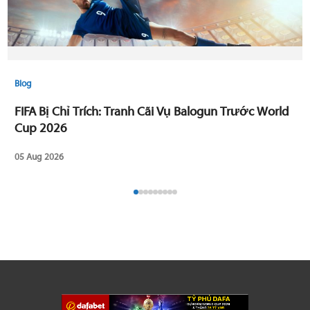
Blog
FIFA Bị Chỉ Trích: Tranh Cãi Vụ Balogun Trước World
Cup 2026
05 Aug 2026