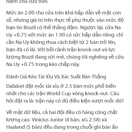
hiểm cho cửa trên.
Mức ăn 2.00 cho cửa trên khá hấp dẫn về mặt con
số, nhưng giá trị trên thực tế phụ thuộc vào mức độ
bạn tin Brazil có thể thắng đậm. Ngược lại, cửa Na
Uy +0.75 với mức ăn 1.90 có sức hấp dẫn riêng: chỉ
cần Na Uy không thua cách biệt từ 2 bàn trở lên,
bạn đã có lãi. Với bối cảnh trận knock-out và lực
lượng Brazil đang sứt mẻ, chúng tôi nghiêng về cửa
Na Uy +0.75 trong kèo chấp này.
Đánh Giá Kèo Tài Xỉu Và Xác Suất Bàn Thắng
Dafabet đặt mốc tài xỉu ở 2.5 bàn mức phổ biến
nhất cho các trận World Cup vòng knock-out. Câu
hỏi đặt ra là: trận này có đủ điều kiện vượt mốc đó?
Về mặt dữ liệu, cả hai đội đều có hàng công chất
lượng cao. Vinicius Junior (4 bàn, xG 2.58) và
Haaland (5 bàn) đều đang trong chuỗi ghi bàn ấn