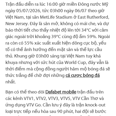
Trận đấu diễn ra lúc 16:00 giờ miền Đông nước Mỹ
ngày 05/07/2026, tức 03h00 ngày 06/07 theo giờ
Việt Nam, tại sân MetLife Stadium ở East Rutherford,
New Jersey. Đây là sân mở, không có mái che, và dự
báo thời tiết cho thấy nhiệt độ lên tới 34°C với cảm
giác ngoài trời khoảng 39°C cùng độ ẩm 59%. Ngoài
ra còn có 55% xác suất xuất hiện dông cục bộ, yếu
tố có thể ảnh hưởng đến mặt sân và thể lực cầu
thủ. Khung giờ 03h00 sáng tại Việt Nam tuy khá
khuya nhưng với sức hút của World Cup, đây vẫn là
thời điểm mà cộng đồng người hâm mộ bóng đá sẽ
thức trắng để chờ đợi những
cá cược bóng đá
nhất.
Bạn có thể theo dõi
Dafabet mobile
trận đấu trên
các kênh VTV1, VTV2, VTV3, VTV5, VTV Cần Thơ và
ứng dụng VTV Go. Cần lưu ý đây là trận knock-out
loại trực tiếp nếu hòa sau 90 phút, hai đội sẽ bước