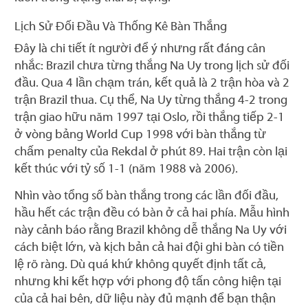
Lịch Sử Đối Đầu Và Thống Kê Bàn Thắng
Đây là chi tiết ít người để ý nhưng rất đáng cân
nhắc: Brazil chưa từng thắng Na Uy trong lịch sử đối
đầu. Qua 4 lần chạm trán, kết quả là 2 trận hòa và 2
trận Brazil thua. Cụ thể, Na Uy từng thắng 4-2 trong
trận giao hữu năm 1997 tại Oslo, rồi thắng tiếp 2-1
ở vòng bảng World Cup 1998 với bàn thắng từ
chấm penalty của Rekdal ở phút 89. Hai trận còn lại
kết thúc với tỷ số 1-1 (năm 1988 và 2006).
Nhìn vào tổng số bàn thắng trong các lần đối đầu,
hầu hết các trận đều có bàn ở cả hai phía. Mẫu hình
này cảnh báo rằng Brazil không dễ thắng Na Uy với
cách biệt lớn, và kịch bản cả hai đội ghi bàn có tiền
lệ rõ ràng. Dù quá khứ không quyết định tất cả,
nhưng khi kết hợp với phong độ tấn công hiện tại
của cả hai bên, dữ liệu này đủ mạnh để bạn thận