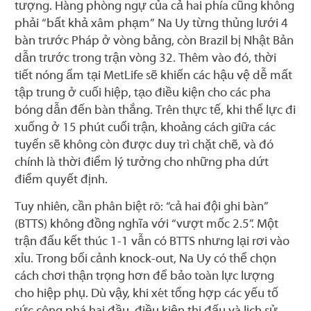
tượng. Hàng phòng ngự của cả hai phía cũng không
phải “bất khả xâm phạm” Na Uy từng thủng lưới 4
bàn trước Pháp ở vòng bảng, còn Brazil bị Nhật Bản
dẫn trước trong trận vòng 32. Thêm vào đó, thời
tiết nóng ẩm tại MetLife sẽ khiến các hậu vệ dễ mất
tập trung ở cuối hiệp, tạo điều kiện cho các pha
bóng dẫn đến bàn thắng. Trên thực tế, khi thể lực đi
xuống ở 15 phút cuối trận, khoảng cách giữa các
tuyến sẽ không còn được duy trì chặt chẽ, và đó
chính là thời điểm lý tưởng cho những pha dứt
điểm quyết định.
Tuy nhiên, cần phân biệt rõ: “cả hai đội ghi bàn”
(BTTS) không đồng nghĩa với “vượt mốc 2.5”. Một
trận đấu kết thúc 1-1 vẫn có BTTS nhưng lại rơi vào
xỉu. Trong bối cảnh knock-out, Na Uy có thể chọn
cách chơi thận trọng hơn để bảo toàn lực lượng
cho hiệp phụ. Dù vậy, khi xét tổng hợp các yếu tố
sức công phá hai đầu, điều kiện thi đấu và lịch sử